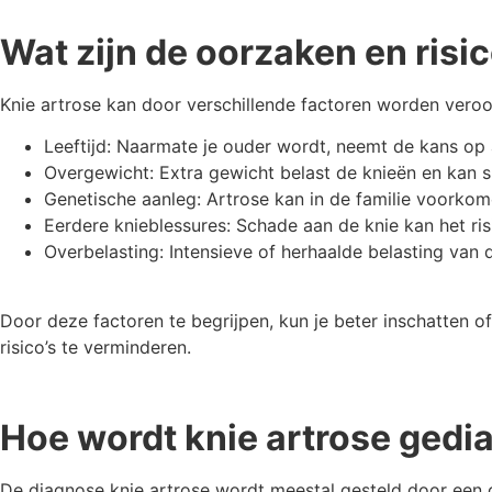
Wat zijn de oorzaken en risi
Knie artrose kan door verschillende factoren worden veroor
Leeftijd: Naarmate je ouder wordt, neemt de kans op 
Overgewicht: Extra gewicht belast de knieën en kan sl
Genetische aanleg: Artrose kan in de familie voorkom
Eerdere knieblessures: Schade aan de knie kan het ri
Overbelasting: Intensieve of herhaalde belasting van 
Door deze factoren te begrijpen, kun je beter inschatten o
risico’s te verminderen.
Hoe wordt knie artrose gedi
De diagnose knie artrose wordt meestal gesteld door een 