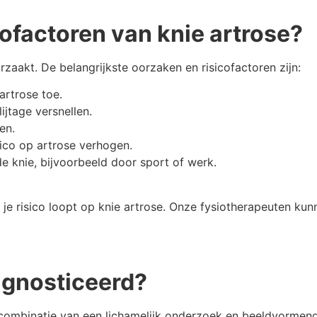
cofactoren van knie artrose?
zaakt. De belangrijkste oorzaken en risicofactoren zijn:
artrose toe.
ijtage versnellen.
en.
sico op artrose verhogen.
de knie, bijvoorbeeld door sport of werk.
f je risico loopt op knie artrose. Onze fysiotherapeuten ku
agnosticeerd?
combinatie van een lichamelijk onderzoek en beeldvormend