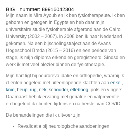
BIG - nummer: 89916042304
Mijn naam is Mira Ayoub en ik ben fysiotherapeute. Ik ben
geboren en getogen in Egypte en heb daar mijn
universitaire studie fysiotherapie afgerond aan de Cairo
University (2002 – 2007). In 2008 ben ik naar Nederland
gekomen. Na een bijscholingstraject aan de Avans
Hogeschool Breda (2015 – 2016) en een periode van
stage, is mijn diploma erkend en geregistreerd. Sindsdien
werk ik met veel plezier binnen de fysiotherapie.
Mijn hart ligt bij
neurorevalidatie en orthopedie
, waarbij ik
cliënten begeleid met uiteenlopende klachten aan
enkel
,
knie
,
heup
,
rug
,
nek
,
schouder
,
elleboog
, pols en vingers.
Daarnaast heb ik ervaring met geriatrie en valpreventie,
en begeleid ik cliënten tijdens en na herstel van COVID.
De behandelingen die ik uitvoer zijn:
Revalidatie bij neurologische aandoeningen