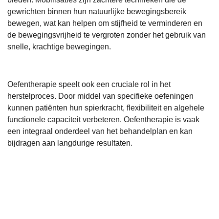
gewrichten binnen hun natuurlijke bewegingsbereik
bewegen, wat kan helpen om stijfheid te verminderen en
de bewegingsvrijheid te vergroten zonder het gebruik van
snelle, krachtige bewegingen.
Oefentherapie speelt ook een cruciale rol in het
herstelproces. Door middel van specifieke oefeningen
kunnen patiënten hun spierkracht, flexibiliteit en algehele
functionele capaciteit verbeteren. Oefentherapie is vaak
een integraal onderdeel van het behandelplan en kan
bijdragen aan langdurige resultaten.
Fysiotherapeuten passen deze alternatieven aan op de
individuele behoeften en mogelijkheden van de patiënt. Dit
maatwerk zorgt ervoor dat de behandeling niet alleen
effectief is, maar ook veilig en afgestemd op de